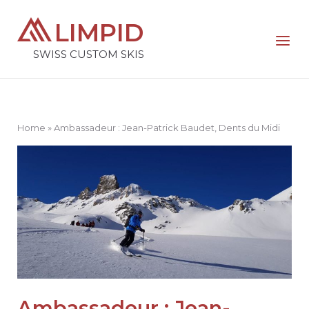
Skip
Home
LIMPID
to
Menu
content
SWISS CUSTOM SKIS
Home
»
Ambassadeur : Jean-Patrick Baudet, Dents du Midi
Ambassadeur : Jean-