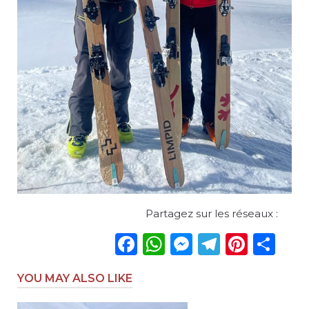
Partagez sur les réseaux :
Facebook
WhatsApp
Messenge
Telegr
Pinte
Sh
YOU MAY ALSO LIKE